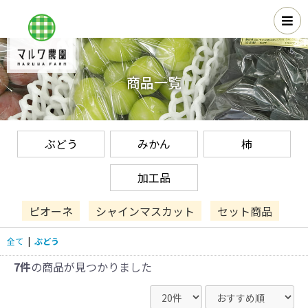
商品一覧
ぶどう
みかん
柿
加工品
ピオーネ
シャインマスカット
セット商品
全て
|
ぶどう
7件
の商品が見つかりました