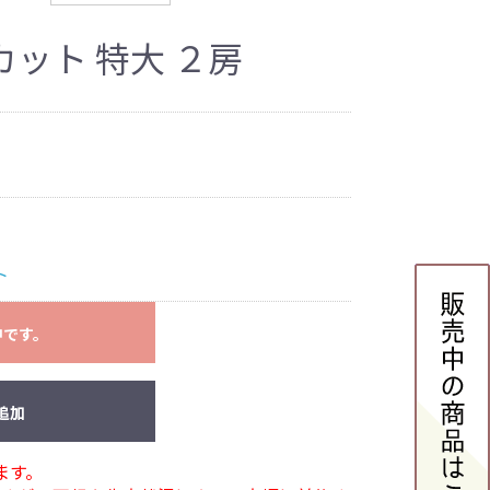
ット 特大 ２房
ト
中です。
追加
ます。