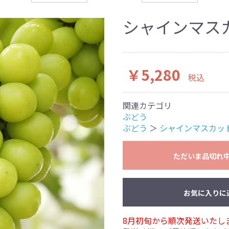
シャインマスカ
￥5,280
税込
関連カテゴリ
ぶどう
ぶどう
＞
シャインマスカッ
ただいま品切れ
お気に入りに
8月初旬から順次発送いたし
お買い物を続ける
カートへ進む