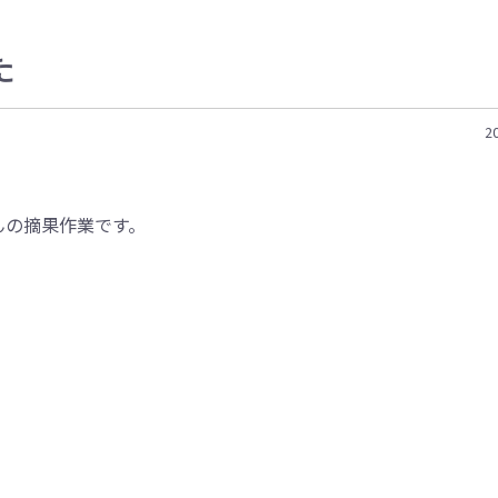
た
2
んの摘果作業です。